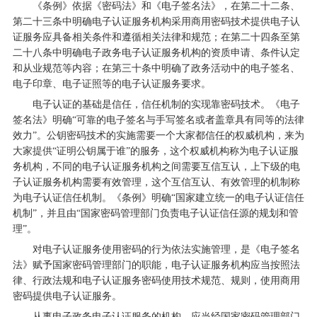
《条例》依据《密码法》和《电子签名法》，在第二十二条、
第二十三条中明确电子认证服务机构采用商用密码技术提供电子认
证服务应具备相关条件和遵循相关法律和规范；在第二十四条至第
二十八条中明确电子政务电子认证服务机构的资质申请、条件认定
和从业规范等内容；在第三十条中明确了政务活动中的电子签名、
电子印章、电子证照等的电子认证服务要求。
电子认证的基础是信任，信任机制的实现靠密码技术。《电子
签名法》明确“可靠的电子签名与手写签名或者盖章具有同等的法律
效力”。公钥密码技术的实施需要一个大家都信任的权威机构，来为
大家提供“证明公钥属于谁”的服务，这个权威机构称为电子认证服
务机构，不同的电子认证服务机构之间需要互信互认，上下级的电
子认证服务机构需要有效管理，这个互信互认、有效管理的机制称
为电子认证信任机制。《条例》明确“国家建立统一的电子认证信任
机制”，并且由“国家密码管理部门负责电子认证信任源的规划和管
理”。
对电子认证服务使用密码的行为依法实施管理，是《电子签名
法》赋予国家密码管理部门的职能，电子认证服务机构应当按照法
律、行政法规和电子认证服务密码使用技术规范、规则，使用商用
密码提供电子认证服务。
从事电子政务电子认证服务的机构，应当经国家密码管理部门