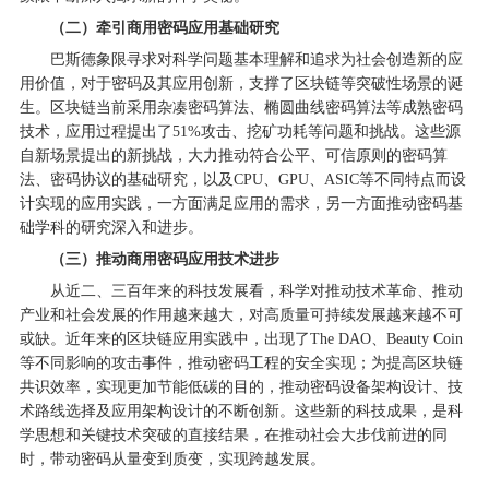
（二）牵引商用密码应用基础研究
巴斯德象限寻求对科学问题基本理解和追求为社会创造新的应
用价值，对于密码及其应用创新，支撑了区块链等突破性场景的诞
生。区块链当前采用杂凑密码算法、椭圆曲线密码算法等成熟密码
技术，应用过程提出了51%攻击、挖矿功耗等问题和挑战。这些源
自新场景提出的新挑战，大力推动符合公平、可信原则的密码算
法、密码协议的基础研究，以及CPU、GPU、ASIC等不同特点而设
计实现的应用实践，一方面满足应用的需求，另一方面推动密码基
础学科的研究深入和进步。
（三）推动商用密码应用技术进步
从近二、三百年来的科技发展看，科学对推动技术革命、推动
产业和社会发展的作用越来越大，对高质量可持续发展越来越不可
或缺。近年来的区块链应用实践中，出现了The DAO、Beauty Coin
等不同影响的攻击事件，推动密码工程的安全实现；为提高区块链
共识效率，实现更加节能低碳的目的，推动密码设备架构设计、技
术路线选择及应用架构设计的不断创新。这些新的科技成果，是科
学思想和关键技术突破的直接结果，在推动社会大步伐前进的同
时，带动密码从量变到质变，实现跨越发展。