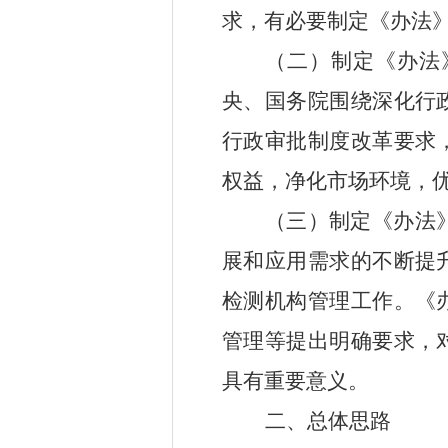
求，有必要制定《办法
（二）制定《办法
央、国务院围绕深化行
行政审批制度改革要求
权益，净化市场环境，
（三）制定《办法
展和应用需求的不断提
检测机构管理工作。《
管理等提出明确要求，
具有重要意义。
二、总体思路