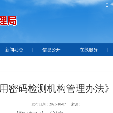
新闻动态
信息公开
在线服务
用密码检测机构管理办法
发布日期：
2023-10-07
来源：