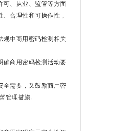
许可、从业、监管等方面
性、合理性和可操作性，
法规中商用密码检测相关
明确商用密码检测活动要
安全需要，又鼓励商用密
督管理措施。