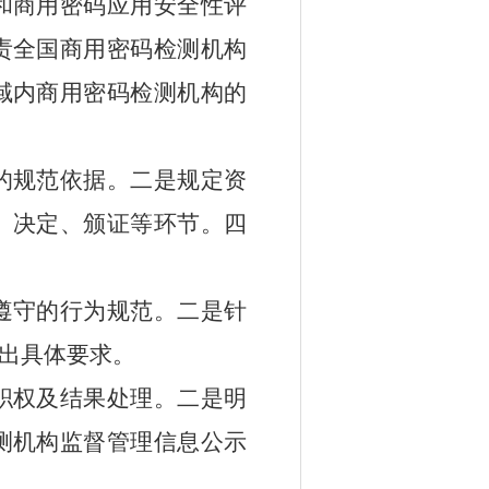
和商用密码应用安全性评
责全国商用密码检测机构
域内商用密码检测机构的
的规范依据。二是规定资
、决定、颁证等环节。四
遵守的行为规范。二是针
出具体要求。
职权及结果处理。二是明
测机构监督管理信息公示