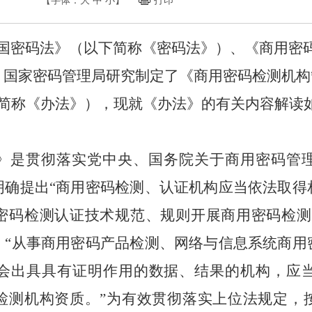
【字体：
大
中
小
】
打印
国密码法》
（以下简称《密码法》）
、《商用密
，国家密码管理局研究制定了《
商用密码检测机构
简称《办法》），现就《办法》的有关内容解读
》是贯彻落实党中央、国务院关于商用密码管
明确提出
“
商用密码检测、认证机构应当依法取得
密码检测认证技术规范、规则开展商用密码检测
：“从事商用密码产品检测、网络与信息系统商用
会出具具有证明作用的数据、结果的机构，应
检测机构资质。”为有效贯彻落实上位法规定，